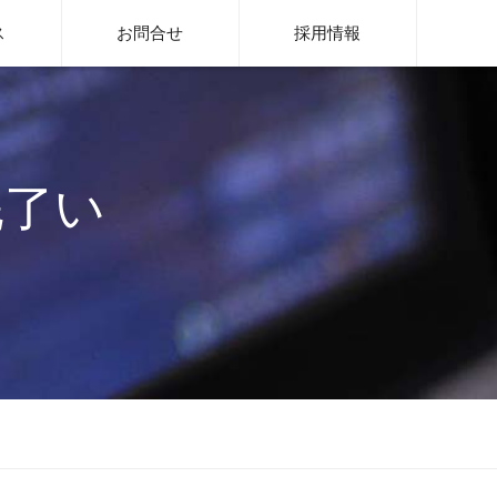
rge System
ス
お問合せ
採用情報
完了い