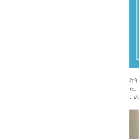
昨年
た。
この