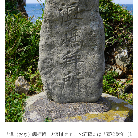
「澳（おき）嶋拝所」と刻まれたこの石碑には「寛延弐年（1