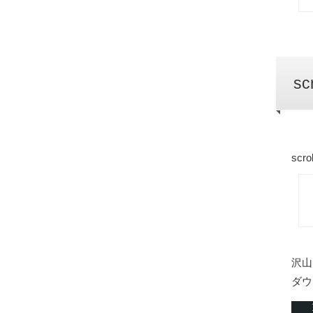
sc
sc
沢山
ダウ