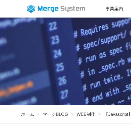
福岡で、
事業案内
ホーム
マージBLOG
WEB制作
【Javasc