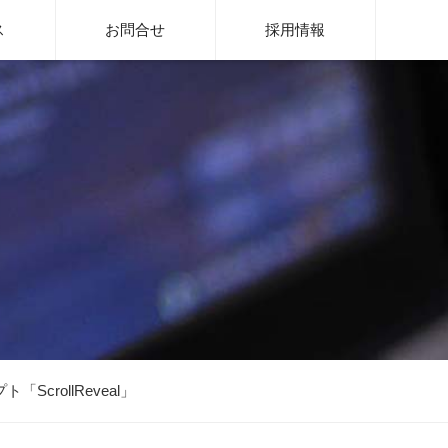
rge System
ス
お問合せ
採用情報
crollReveal」