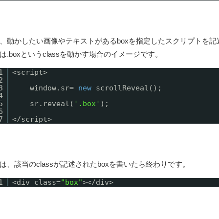
、動かしたい画像やテキストがあるboxを指定したスクリプトを記
は.boxというclassを動かす場合のイメージです。
1
<script>
2
3
window.sr=
new
scrollReveal();
4
5
sr.reveal(
'.box'
);
6
7
</script>
は、該当のclassが記述されたboxを書いたら終わりです。
1
<div class=
"box"
></div>