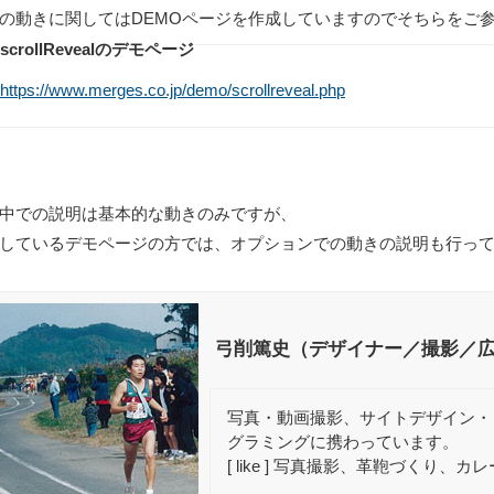
の動きに関してはDEMOページを作成していますのでそちらをご
scrollRevealのデモページ
https://www.merges.co.jp/demo/scrollreveal.php
中での説明は基本的な動きのみですが、
しているデモページの方では、オプションでの動きの説明も行っ
弓削篤史（デザイナー／撮影／
写真・動画撮影、サイトデザイン・コ
グラミングに携わっています。
[ like ] 写真撮影、革鞄づくり